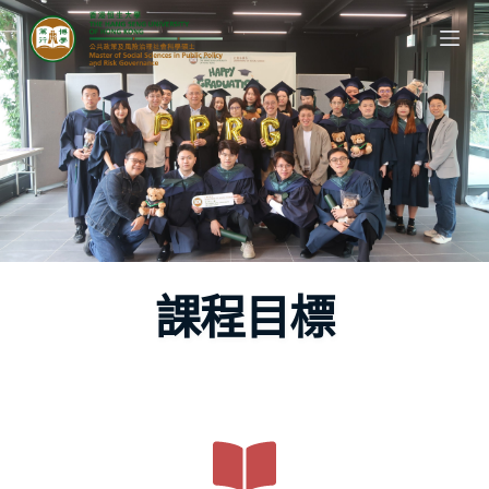
S
k
i
p
t
o
c
o
n
t
課程目標
e
n
t