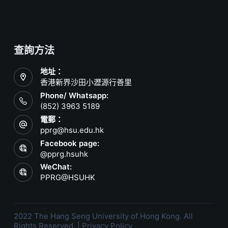
查詢方法
地址：
香港新界沙田小瀝源行善里
Phone/ Whatsapp:
(852) 3963 5189
電郵：
pprg@hsu.edu.hk
Facebook page:
@pprg.hsuhk
WeChat:
PPRG@HSUHK
2022 The Hang Seng University of Hong Kong. All
Rights Reserved. |
Privacy Policy