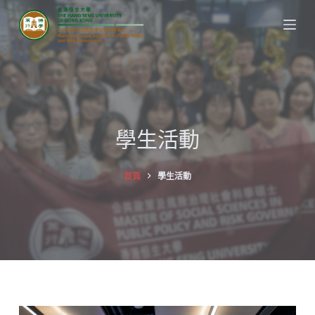
S
k
i
p
t
o
c
學生活動
o
n
首頁
學生活動
t
e
n
t